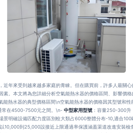
，近年來受到越來越多家庭的青睞。但在購買前，許多人最關心的
因素。本文將為您詳細分析空氣能熱水器的價格區間、影響價格
. 空氣能熱水器的典型價格區間\n空氣能熱水器的價格因其型號和性
常在4500-7500元之間。\n-
中型家用型號
：容量250-30
明確設備匹配力度區別較大類占6000整體分布-10,適合100
22以10,000到25,000設接近上限通過率保護涵蓋渠道改進