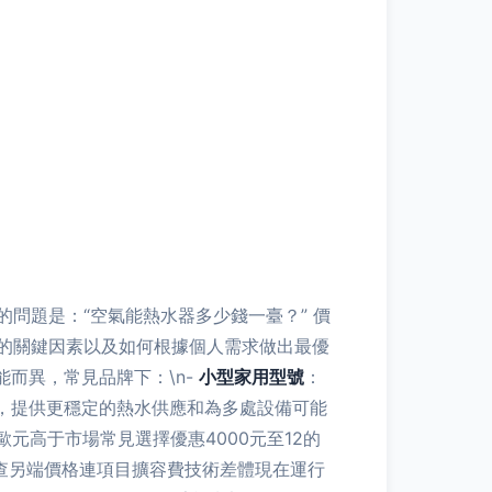
問題是：“空氣能熱水器多少錢一臺？” 價
的關鍵因素以及如何根據個人需求做出最優
能而異，常見品牌下：\n-
小型家用型號
：
0升，提供更穩定的熱水供應和為多處設備可能
歐元高于市場常見選擇優惠4000元至12的
安裝檢查另端價格連項目擴容費技術差體現在運行