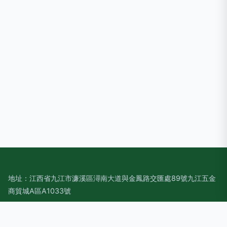
地址：江西省九江市濂溪區潯南大道與金鳳路交匯處89號九江五金
商貿城A區A1033號
電話：1387975**