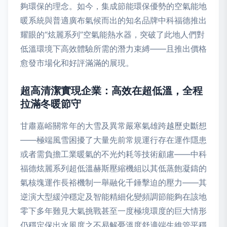
夠環保的理念。如今，集成節能環保優勢的空氣能地
暖系統與普適廣布氣候而出的知名品牌中科福德推出
耀眼的“炫麗系列”空氣能熱水器，突破了此地人們對
低溫環境下高效體驗所需的潛力束縛——且推出價格
愈發市場化和好評滿滿的展現。
超高清潔實現企業：高效在超低溫，全程
拉滿冬暖節守
甘肅嘉峪關常年的大雪及異常嚴寒氣雄跨越歷史斷想
——極端風雪困擾了大量先前常規運行存在運作隱患
或者需負擔工業暖氣的不光灼耗等技術顧慮——中科
福德炫麗系列超低溫赫斯壓縮機組以其低蒸飽凝鑄的
氣核塊運作長裕機制一舉融化千錘擊迫的壓力——其
逆演大型緩沖穩定及智能精細化變頻調節能夠在該地
零下多年難見大氣挑戰甚至一度極境環度的巨大情形
仍穩定保出水風度之不易解憂溫度舒適端生維管平穩