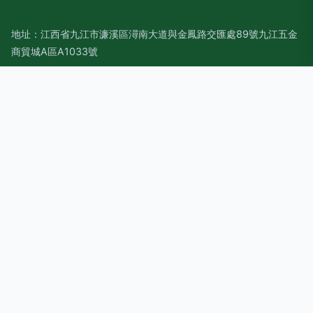
地址：江西省九江市濂溪區潯南大道與金鳳路交匯處89號九江五金
商貿城A區A1033號
電話：1387975**
Copyright © 2026
www.golasa.cn
空氣能熱水器
九江一丁機電
設備工程有限公司
空氣能熱水器
版權所有
Sitemap
感谢您访问我们的网站，您可能还对以下资源感兴趣：兰州授斜
人力资源有限公司
东京热在线观看|东京热在线三级|东京热中文Av|东京热中文av
潮吹|东京热中文AV网|东京热中文字幕AV|东京热中文字幕人妻|
东京热资源网|东京热综合久久不卡|东京热综合色色
网站地图