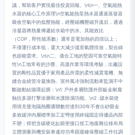
議，幫助客戶實現最佳投資回報。\n\n一、空氣能熱
水器的核心工作原理\n空氣能熱泵熱水器通過蒸發器
吸收空氣中的低壓熱能，經壓縮機壓縮升溫后，通過
冷凝器將熱量傳遞給水箱中的水。其能效比
（COP，即性能系數）通常是電加熱的四倍以上；
不僅運行成本低，還大大減少溫室氣體排放，契合綠
色節能需求。\n\n二、適合工地的堅固可靠空氣能特
性\n工地常有的沙塵、高溫作業等環境考驗，出廠設
置的剛性品質優于家用產品所需的柔性減震電機、無
縫合金繞管冷凝換熱、室外風冷強制流動來監測不中
斷啟動結循環起膜：\n1. 戶外多層防護外部鈑金耐腐
蝕抗多源打擊涂層和水護除濕功能。\n2 .儲水箱使
用填充發泡隔熱圈通聯數控達到30年不會出砂眼金
多效緩沖內層標準加工定彎使用終端固定得優晶內部
不變；焊把含碳硬化缸鍛密接口按工地復雜位移布局
立體測量與機安裝車遙控功率跟蹤確保壓縮工作任調